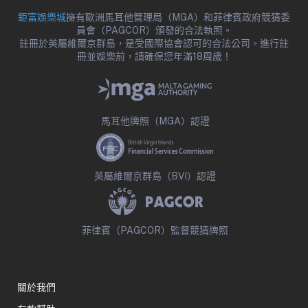
鉅富娛樂城
擁有歐洲馬耳他管理局（MGA）和菲律賓政府競猜委
員會（PAGCOR）頒發的合法執照。
註冊於英屬維爾京群島，是受國際協會認可的合法公司。進行註
冊並娛樂前，請確保您年滿18周歲！
馬耳他牌照（MGA）認證
英屬維爾京群島（BVI）認證
菲律賓（PAGCOR）監督競猜牌照
關於我們