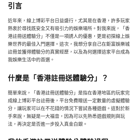
引言
近年來，線上博彩平台日益盛行，尤其是在香港，許多玩家
熱衷於尋找既安全又有吸引力的娛樂場所。對我來說，「香
港註冊送體驗分」不僅是一項誘人的優惠，更是初探線上娛
樂世界的最佳入門選擇。這次，我想分享自己在鉅富娛樂城
註冊並獲得體驗分的真實經歷，以及為何選擇這家平台成為
我娛樂生活中的首選。
什麼是「香港註冊送體驗分」？
簡單來說，「香港註冊送體驗分」是指在香港地區的玩家完
成線上博彩平台註冊後，平台免費贈送一定數量的虛擬體驗
分，讓玩家可以在不花錢的情況下嘗試各種遊戲。這對於新
手來說，無疑是一大福音，因為可以先熟悉遊戲規則與玩
法，再決定是否進一步投入真金白銀。