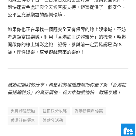
到快速資金處理與全天候客服支持，鉅富提供了一個安全、
公平且充滿樂趣的娛樂環境。
如果你也正在尋找一個既安全又有保障的線上娛樂城，不妨
考慮鉅富娛樂城，利用「香港註冊送體驗分」的機會，輕鬆
開啟你的線上博彩之旅。記得，參與前一定要確認已滿18
歲，理性娛樂，享受遊戲帶來的樂趣！
感謝閱讀我的分享，希望我的經驗能幫助你更了解「香港註
冊送體驗分」的真正價值。祝大家遊戲愉快，財運亨通！
免費體驗獎勵
註冊送分攻略
香港新用戶優惠
香港註冊優惠
體驗分活動