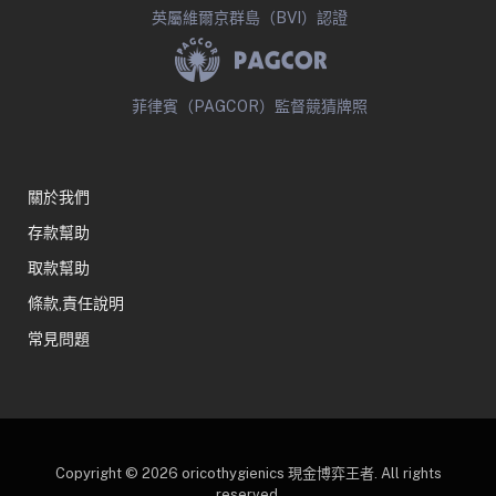
英屬維爾京群島（BVI）認證
菲律賓（PAGCOR）監督競猜牌照
關於我們
存款幫助
取款幫助
條款,責任說明
常見問題
Copyright © 2026 oricothygienics 現金博弈王者. All rights
reserved.