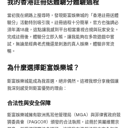
我的香港註冊送體驗分體驗過程
當初我在網路上搜尋時，發現鉅富娛樂城的「香港註冊送體
驗分」活動特別吸引我。註冊過程十分簡單，官方也強調必
須年滿18歲，這點讓我感到平台相當重視合規與玩家安全。
完成註冊後，體驗分立即入帳，讓我能夠在多款遊戲中嘗
試，無論是經典老虎機還是刺激的真人娛樂，體驗非常流
暢。
為什麼選擇鉅富娛樂城？
鉅富娛樂城能成為我首選，絕非偶然。這裡我想分享幾個讓
我深刻感受到鉅富優勢的理由：
合法性與安全保障
鉅富娛樂城擁有歐洲馬耳他管理局（MGA）與菲律賓政府競
猜委員會（PAGCOR）頒發的合法執照，註冊於英屬維爾京