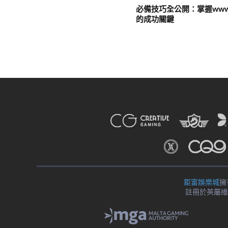
必備技巧全公開：掌握www 2
的成功關鍵
鉅富娛樂城
擁
註冊於英屬維