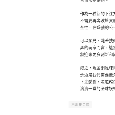
台無法提供的。
作為一種新的下注
不需要再奔波於實
全性。在遊戲的公
可以預見，隨著技
弈的玩家而言，這
將迎來更多創新和
總之，現金網足球
永遠是我們需要優
下注體驗，還能確
濟濟一堂的全球娛
足球 現金網