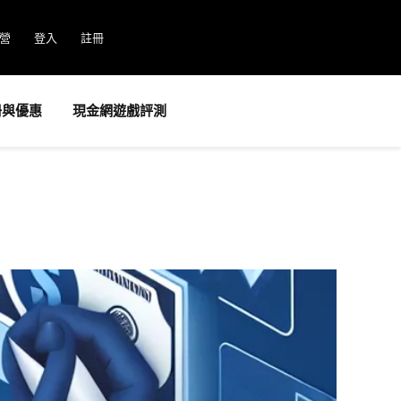
營
登入
註冊
冊與優惠
現金網遊戲評測