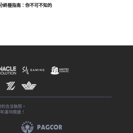
分終極指南：你不可不知的
發的合法執照。
年滿18周歲！