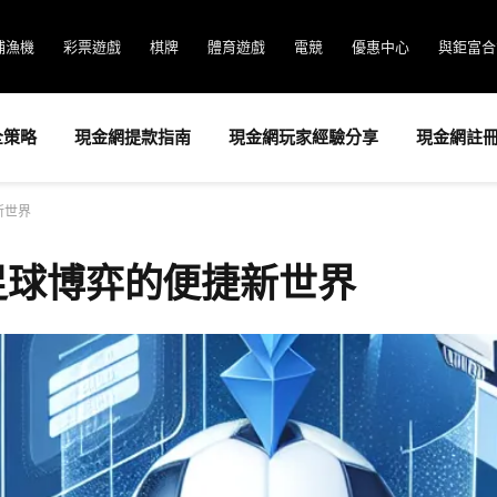
捕漁機
彩票遊戲
棋牌
體育遊戲
電競
優惠中心
與鉅富合
全策略
現金網提款指南
現金網玩家經驗分享
現金網註
新世界
足球博弈的便捷新世界