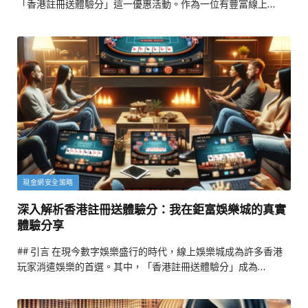
「香港註冊送體驗分」這一優惠活動。作為一位有豐富線上…
現金網安全策略
深入解析香港註冊送體驗分：我在鉅富娛樂城的真實
體驗分享
## 引言 在現今數字娛樂盛行的時代，線上娛樂城成為許多香港
玩家消遣娛樂的首選。其中，「香港註冊送體驗分」成為…