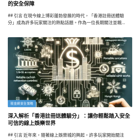
的安全保障
## 引言 在現今線上博彩蓬勃發展的時代，「香港註冊送體驗
分」成為許多玩家關注的熱點話題。作為一位長期關注並親…
現金網安全策略
深入解析「香港註冊送體驗分」：讓你輕鬆踏入安全
可信的線上娛樂世界
## 引言 近年來，隨著線上娛樂城的興起，許多玩家開始關注