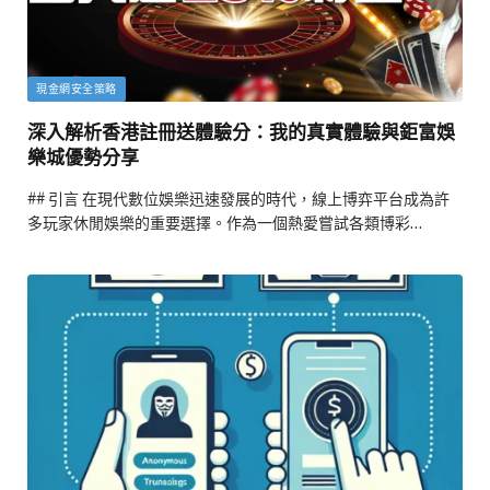
現金網安全策略
深入解析香港註冊送體驗分：我的真實體驗與鉅富娛
樂城優勢分享
## 引言 在現代數位娛樂迅速發展的時代，線上博弈平台成為許
多玩家休閒娛樂的重要選擇。作為一個熱愛嘗試各類博彩…