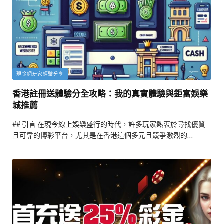
現金網玩家經驗分享
香港註冊送體驗分全攻略：我的真實體驗與鉅富娛樂
城推薦
## 引言 在現今線上娛樂盛行的時代，許多玩家熱衷於尋找優質
且可靠的博彩平台，尤其是在香港這個多元且競爭激烈的…