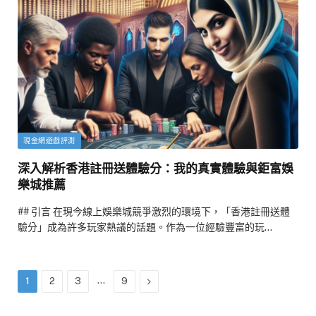
現金網遊戲評測
深入解析香港註冊送體驗分：我的真實體驗與鉅富娛
樂城推薦
## 引言 在現今線上娛樂城競爭激烈的環境下，「香港註冊送體
驗分」成為許多玩家熱議的話題。作為一位經驗豐富的玩…
...
Next
1
2
3
9