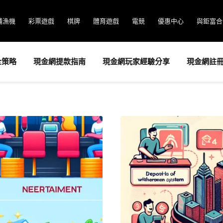
捕漁機
彩票遊戲
棋牌
體育遊戲
電競
優惠中心
與鉅富合
全策略
現金網提款指南
現金網玩家經驗分享
現金網註