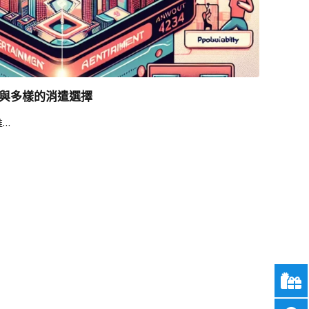
與多樣的消遣選擇
推…