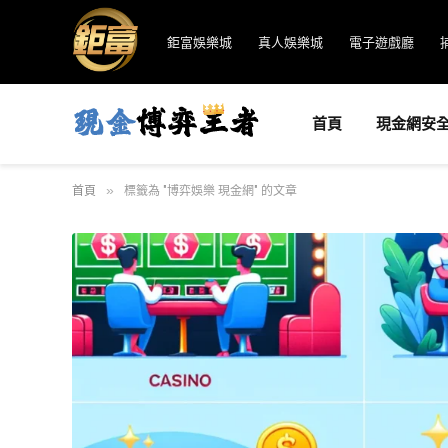
鉅富娛樂城
真人娛樂城
電子遊戲廳
首頁
現金網安
»
首頁
標籤為 "博弈娛樂 現金網" 的文章