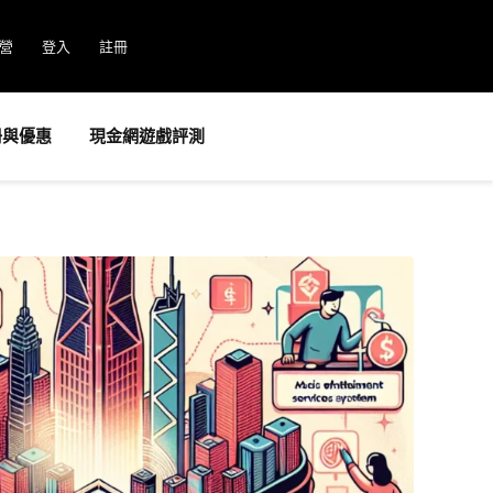
營
登入
註冊
冊與優惠
現金網遊戲評測