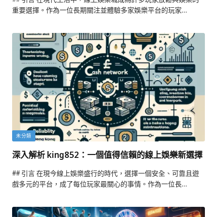
重要選擇。作為一位長期關注並體驗多家娛樂平台的玩家…
未分類
深入解析 king852：一個值得信賴的線上娛樂新選擇
## 引言 在現今線上娛樂盛行的時代，選擇一個安全、可靠且遊
戲多元的平台，成了每位玩家最關心的事情。作為一位長…