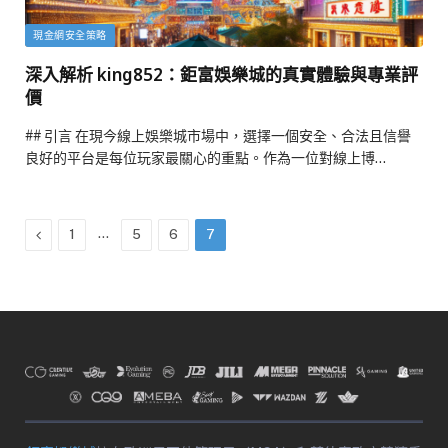
現金網安全策略
深入解析 king852：鉅富娛樂城的真實體驗與專業評
價
## 引言 在現今線上娛樂城市場中，選擇一個安全、合法且信譽
良好的平台是每位玩家最關心的重點。作為一位對線上博…
Previous
...
1
5
6
7