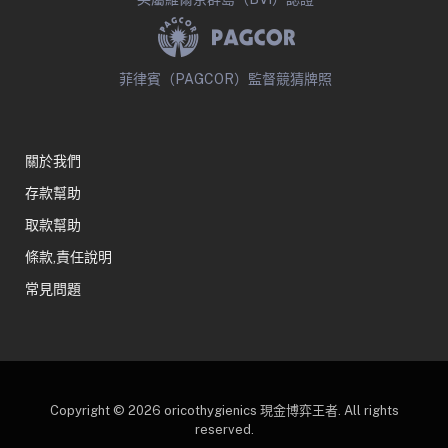
菲律賓（PAGCOR）監督競猜牌照
關於我們
存款幫助
取款幫助
條款,責任說明
常見問題
Copyright © 2026 oricothygienics 現金博弈王者. All rights
reserved.