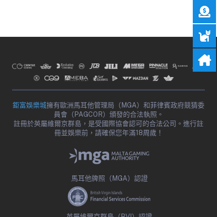
鉅富娛樂城
擁有歐洲馬耳他管理局（MGA）和菲律賓政府競猜委
員會（PAGCOR）頒發的合法執照。
註冊於英屬維爾京群島，是受國際協會認可的合法公司。進行註
冊並娛樂前，請確保您年滿18周歲！
馬耳他牌照（MGA）認證
英屬維爾京群島（BVI）認證