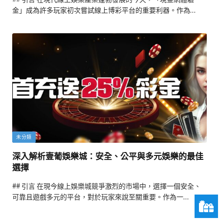
金」成為許多玩家初次嘗試線上博彩平台的重要利器。作為…
未分類
深入解析壹葡娛樂城：安全、公平與多元娛樂的最佳
選擇
## 引言 在現今線上娛樂城競爭激烈的市場中，選擇一個安全、
可靠且遊戲多元的平台，對於玩家來說至關重要。作為一…