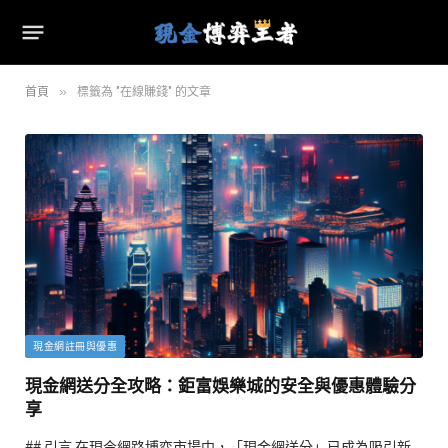
»
首頁
標籤為 "在線賺錢" 的文章
現金網註冊與優惠
現金網送分全攻略：鉅富娛樂城的安全與優惠體驗分
享
## 引言 在現今網路博弈市場中，「現金網送分」已成為吸引新