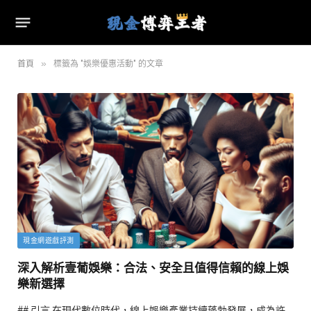
»
首頁
標籤為 "娛樂優惠活動" 的文章
現金網遊戲評測
深入解析壹葡娛樂：合法、安全且值得信賴的線上娛
樂新選擇
## 引言 在現代數位時代，線上娛樂產業持續蓬勃發展，成為許