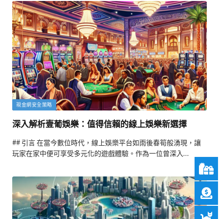
現金網安全策略
深入解析壹葡娛樂：值得信賴的線上娛樂新選擇
## 引言 在當今數位時代，線上娛樂平台如雨後春筍般湧現，讓
玩家在家中便可享受多元化的遊戲體驗。作為一位曾深入…