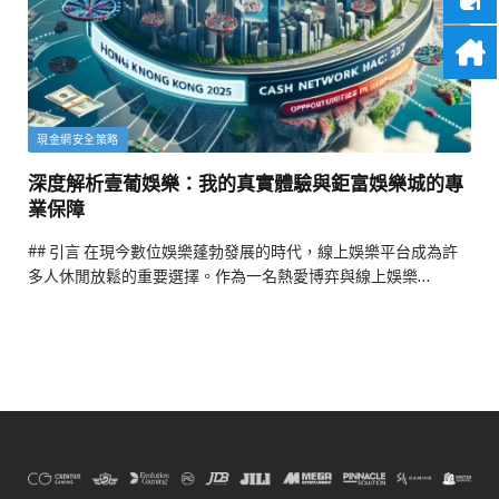
現金網安全策略
深度解析壹葡娛樂：我的真實體驗與鉅富娛樂城的專
業保障
## 引言 在現今數位娛樂蓬勃發展的時代，線上娛樂平台成為許
多人休閒放鬆的重要選擇。作為一名熱愛博弈與線上娛樂…