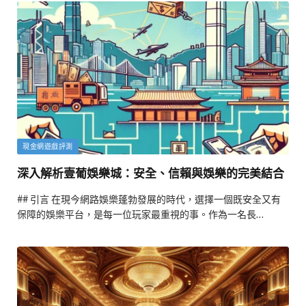
現金網遊戲評測
深入解析壹葡娛樂城：安全、信賴與娛樂的完美結合
## 引言 在現今網路娛樂蓬勃發展的時代，選擇一個既安全又有
保障的娛樂平台，是每一位玩家最重視的事。作為一名長…