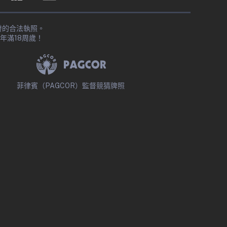
發的合法執照。
年滿18周歲！
菲律賓（PAGCOR）監督競猜牌照