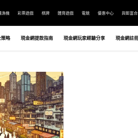
捕漁機
彩票遊戲
棋牌
體育遊戲
電競
優惠中心
與鉅富合
全策略
現金網提款指南
現金網玩家經驗分享
現金網註