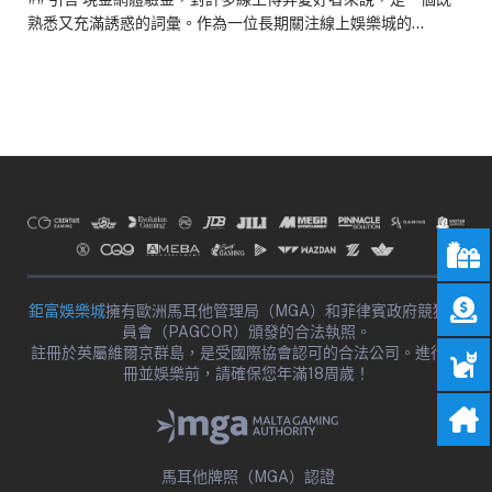
熟悉又充滿誘惑的詞彙。作為一位長期關注線上娛樂城的…
鉅富娛樂城
擁有歐洲馬耳他管理局（MGA）和菲律賓政府競猜委
員會（PAGCOR）頒發的合法執照。
註冊於英屬維爾京群島，是受國際協會認可的合法公司。進行註
冊並娛樂前，請確保您年滿18周歲！
馬耳他牌照（MGA）認證