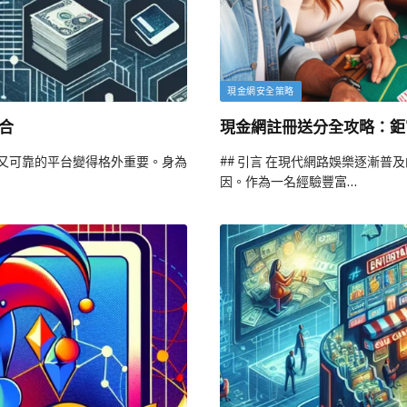
現金網安全策略
合
現金網註冊送分全攻略：鉅
全又可靠的平台變得格外重要。身為
## 引言 在現代網路娛樂逐漸普
因。作為一名經驗豐富…