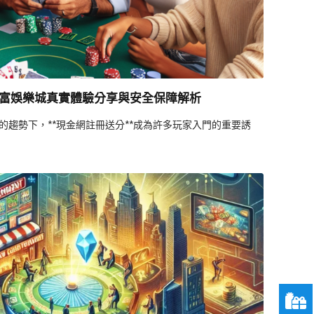
富娛樂城真實體驗分享與安全保障解析
及的趨勢下，**現金網註冊送分**成為許多玩家入門的重要誘