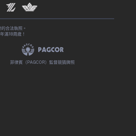
發的合法執照。
年滿18周歲！
菲律賓（PAGCOR）監督競猜牌照