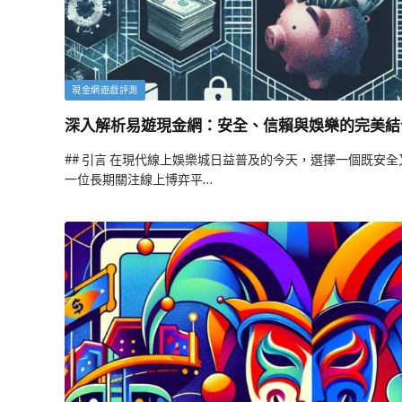
現金網遊戲評測
深入解析易遊現金網：安全、信賴與娛樂的完美結
## 引言 在現代線上娛樂城日益普及的今天，選擇一個既安
一位長期關注線上博弈平…