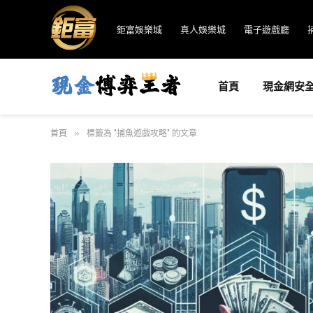
鉅富娛樂城
真人娛樂城
電子遊戲廳
首頁
現金網安
»
首頁
標籤為 "捕魚遊戲攻略" 的文章