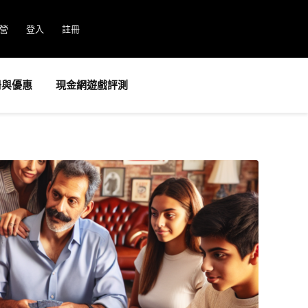
營
登入
註冊
冊與優惠
現金網遊戲評測