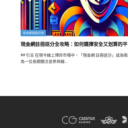
現金網遊戲評測
現金網註冊送分全攻略：如何選擇安全又划算的平
## 引言 在現今線上博弈市場中，「現金網 註冊送分」成
為一位長期關注並參與線…