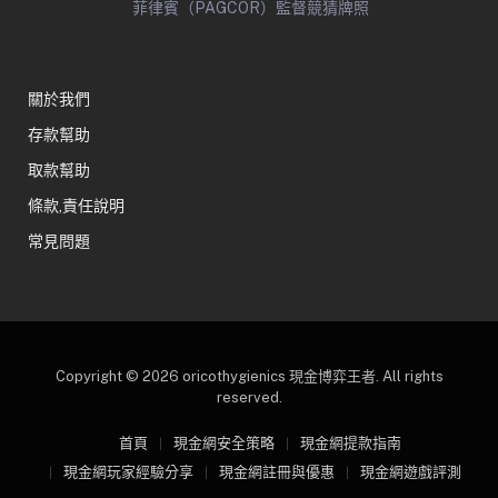
菲律賓（PAGCOR）監督競猜牌照
關於我們
存款幫助
取款幫助
條款,責任說明
常見問題
Copyright © 2026 oricothygienics 現金博弈王者. All rights
reserved.
首頁
現金網安全策略
現金網提款指南
現金網玩家經驗分享
現金網註冊與優惠
現金網遊戲評測