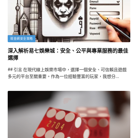
現金網安全策略
深入解析易七娛樂城：安全、公平與專業服務的最佳
選擇
## 引言 在現代線上娛樂市場中，選擇一個安全、可信賴且遊戲
多元的平台至關重要。作為一位經驗豐富的玩家，我想分…