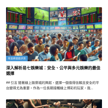
現金網遊戲評測
深入解析易七娛樂城：安全、公平與多元娛樂的最佳
選擇
## 引言 隨著線上娛樂城的興起，選擇一個值得信賴且安全的平
台變得尤為重要。作為一位長期接觸線上博彩的玩家，我…