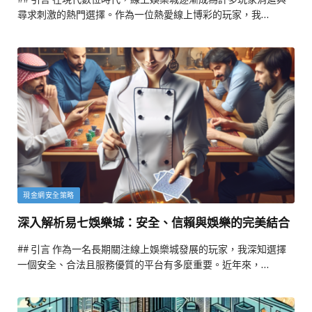
尋求刺激的熱門選擇。作為一位熱愛線上博彩的玩家，我…
現金網安全策略
深入解析易七娛樂城：安全、信賴與娛樂的完美結合
## 引言 作為一名長期關注線上娛樂城發展的玩家，我深知選擇
一個安全、合法且服務優質的平台有多麼重要。近年來，…