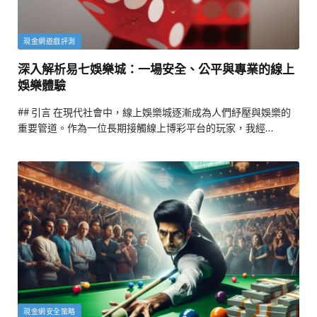
現金網遊戲評測
深入解析易七娛樂城：一場安全、公平與專業的線上
娛樂體驗
## 引言 在現代社會中，線上娛樂城逐漸成為人們紓壓與娛樂的
重要管道。作為一位長期接觸線上博彩平台的玩家，我經…
現金網安全策略