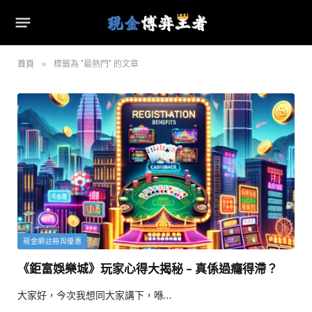
»
首頁
標籤為 "最熱門" 的文章
現金網註冊與優惠
《鉅富娛樂城》玩家心得大揭秘 – 真係過癮得滯？
大家好，今次我想同大家講下，喺…