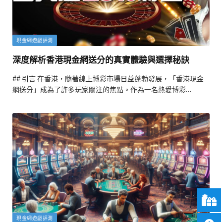
現金網遊戲評測
深度解析香港現金網送分的真實體驗與選擇秘訣
## 引言 在香港，隨著線上博彩市場日益蓬勃發展，「香港現金
網送分」成為了許多玩家關注的焦點。作為一名熱愛博彩…
現金網遊戲評測