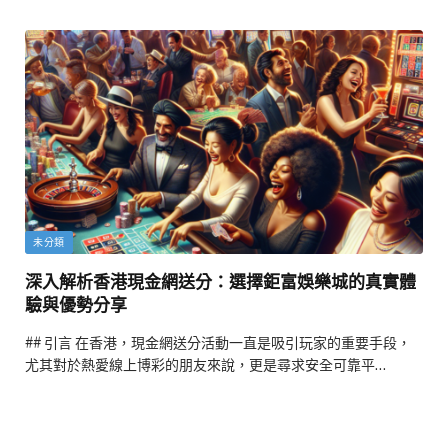
未分類
深入解析香港現金網送分：選擇鉅富娛樂城的真實體
驗與優勢分享
## 引言 在香港，現金網送分活動一直是吸引玩家的重要手段，
尤其對於熱愛線上博彩的朋友來說，更是尋求安全可靠平…