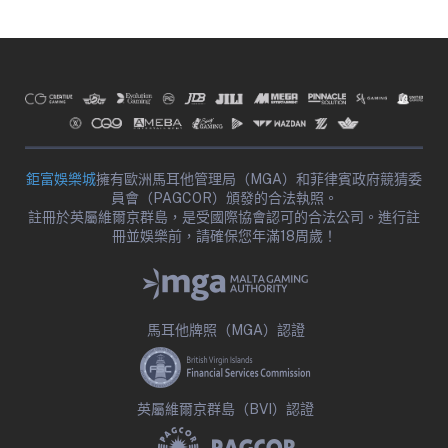
鉅富娛樂城
擁有歐洲馬耳他管理局（MGA）和菲律賓政府競猜委
員會（PAGCOR）頒發的合法執照。
註冊於英屬維爾京群島，是受國際協會認可的合法公司。進行註
冊並娛樂前，請確保您年滿18周歲！
馬耳他牌照（MGA）認證
英屬維爾京群島（BVI）認證