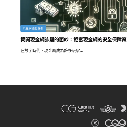
現金網遊戲評測
揭開現金網詐騙的面紗：鉅富現金網的安全保障策
在數字時代，現金網成為許多玩家…