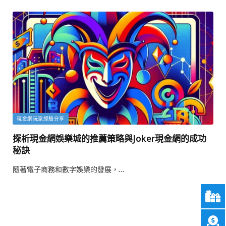
現金網玩家經驗分享
探析現金網娛樂城的推薦策略與Joker現金網的成功
秘訣
隨著電子商務和數字娛樂的發展，…