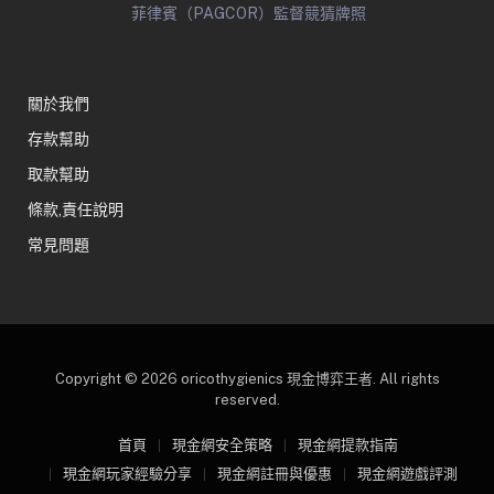
菲律賓（PAGCOR）監督競猜牌照
關於我們
存款幫助
取款幫助
條款,責任說明
常見問題
Copyright © 2026 oricothygienics 現金博弈王者. All rights
reserved.
首頁
現金網安全策略
現金網提款指南
現金網玩家經驗分享
現金網註冊與優惠
現金網遊戲評測