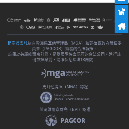
鉅富娛樂城
擁有歐洲馬耳他管理局（MGA）和菲律賓政府競猜委
員會（PAGCOR）頒發的合法執照。
註冊於英屬維爾京群島，是受國際協會認可的合法公司。進行註
冊並娛樂前，請確保您年滿18周歲！
馬耳他牌照（MGA）認證
英屬維爾京群島（BVI）認證