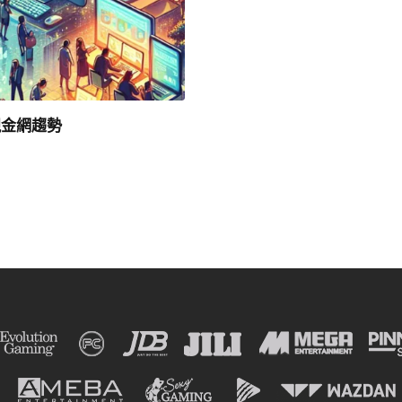
現金網趨勢