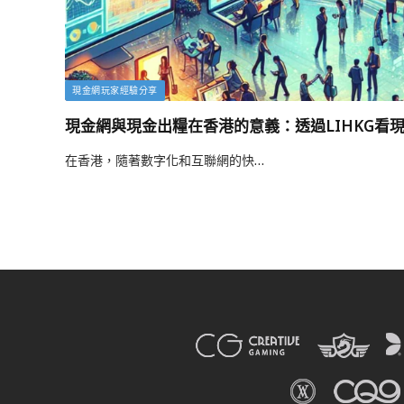
現金網玩家經驗分享
現金網與現金出糧在香港的意義：透過LIHKG看
在香港，隨著數字化和互聯網的快…