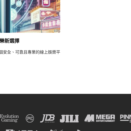
樂新選擇
一個安全、可靠且專業的線上娛樂平