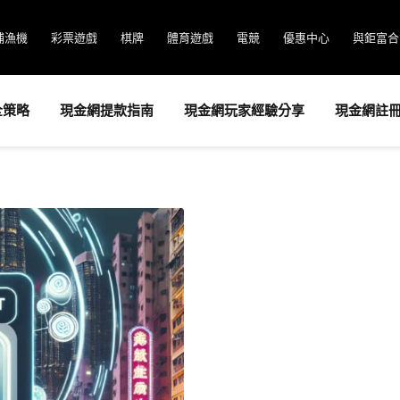
捕漁機
彩票遊戲
棋牌
體育遊戲
電競
優惠中心
與鉅富合
全策略
現金網提款指南
現金網玩家經驗分享
現金網註