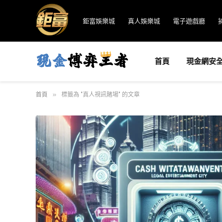
鉅富娛樂城
真人娛樂城
電子遊戲廳
首頁
現金網安
»
首頁
標籤為 "真人視訊賭場" 的文章