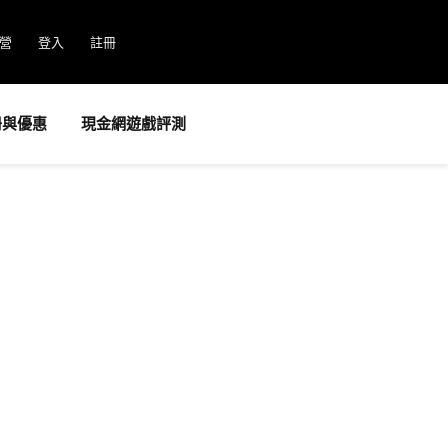
營
登入
註冊
冊與優惠
現金網遊戲評測