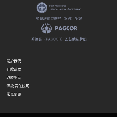
英屬維爾京群島（BVI）認證
菲律賓（PAGCOR）監督競猜牌照
關於我們
存款幫助
取款幫助
條款,責任說明
常見問題