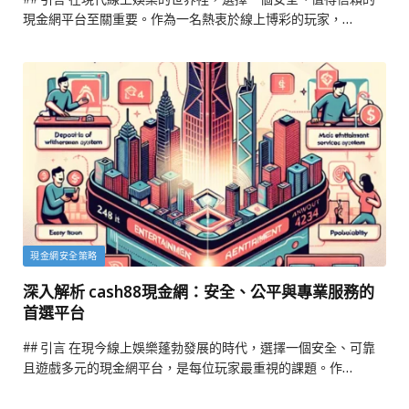
現金網平台至關重要。作為一名熱衷於線上博彩的玩家，…
現金網安全策略
深入解析 cash88現金網：安全、公平與專業服務的
首選平台
## 引言 在現今線上娛樂蓬勃發展的時代，選擇一個安全、可靠
且遊戲多元的現金網平台，是每位玩家最重視的課題。作…