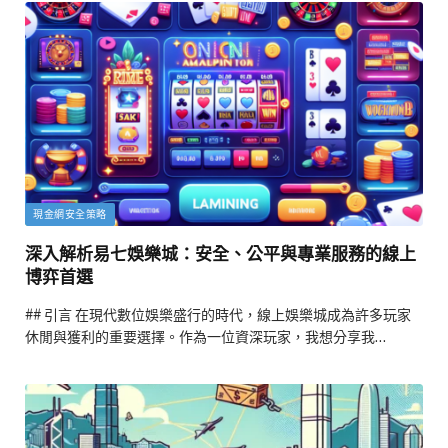
現金網安全策略
深入解析易七娛樂城：安全、公平與專業服務的線上
博弈首選
## 引言 在現代數位娛樂盛行的時代，線上娛樂城成為許多玩家
休閒與獲利的重要選擇。作為一位資深玩家，我想分享我…