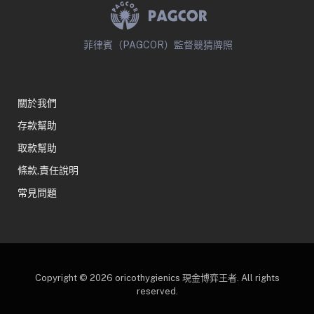
菲律賓（PAGCOR）監督競猜牌照
關於我們
存款幫助
取款幫助
條款,責任說明
常見問題
Copyright © 2026 oricothygienics 現金博弈王者. All rights
reserved.