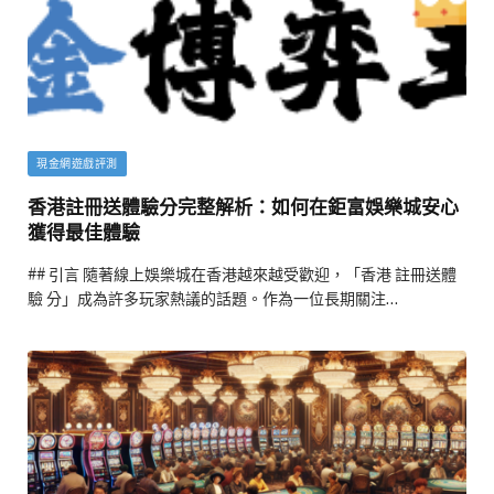
現金網遊戲評測
香港註冊送體驗分完整解析：如何在鉅富娛樂城安心
獲得最佳體驗
## 引言 隨著線上娛樂城在香港越來越受歡迎，「香港 註冊送體
驗 分」成為許多玩家熱議的話題。作為一位長期關注…