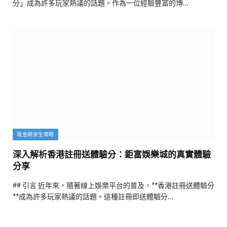
分」成為許多玩家熱議的話題。作為一位經驗豐富的博…
現金網安全策略
深入解析香港註冊送體驗分：鉅富娛樂城的真實體驗
分享
## 引言 近年來，隨著線上娛樂平台的普及，**香港註冊送體驗分
**成為許多玩家熱議的話題。這種註冊即送體驗分…