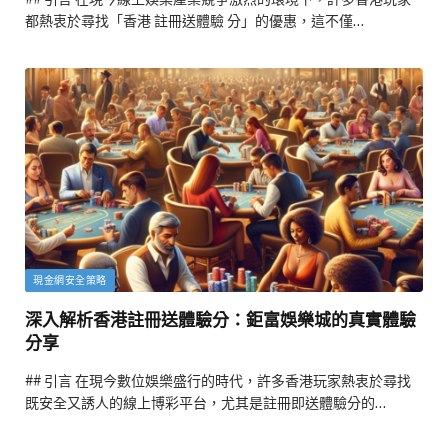
都熱衷於尋找「香港 註冊送體驗 分」的優惠，這不僅…
現金網安全策略
深入解析香港註冊送體驗分：鉅富娛樂城的真實體驗
分享
## 引言 在現今數位娛樂盛行的時代，許多香港玩家熱衷於尋找
既安全又誘人的線上博彩平台，尤其是註冊即送體驗分的…