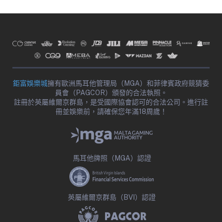
鉅富娛樂城
擁有歐洲馬耳他管理局（MGA）和菲律賓政府競猜委
員會（PAGCOR）頒發的合法執照。
註冊於英屬維爾京群島，是受國際協會認可的合法公司。進行註
冊並娛樂前，請確保您年滿18周歲！
馬耳他牌照（MGA）認證
英屬維爾京群島（BVI）認證