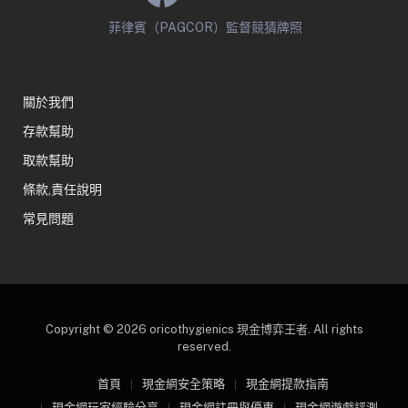
菲律賓（PAGCOR）監督競猜牌照
關於我們
存款幫助
取款幫助
條款,責任說明
常見問題
Copyright © 2026 oricothygienics 現金博弈王者. All rights
reserved.
首頁
現金網安全策略
現金網提款指南
現金網玩家經驗分享
現金網註冊與優惠
現金網遊戲評測