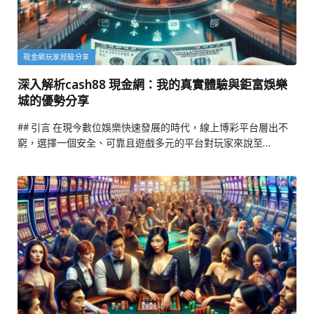
現金網玩家經驗分享
深入解析cash88 現金網：我的真實體驗與鉅富娛樂
城的優勢分享
## 引言 在現今數位娛樂快速發展的時代，線上博彩平台層出不
窮，選擇一個安全、可靠且遊戲多元的平台對玩家來說至…