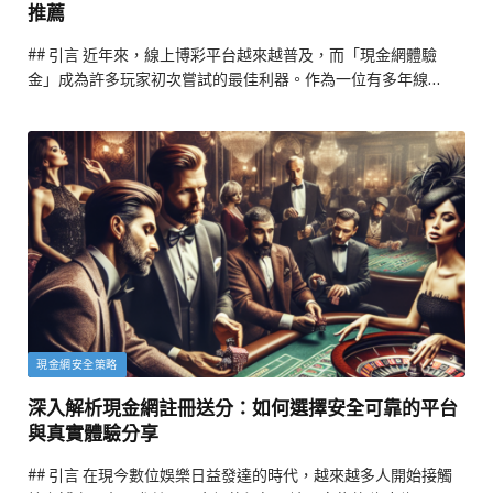
推薦
## 引言 近年來，線上博彩平台越來越普及，而「現金網體驗
金」成為許多玩家初次嘗試的最佳利器。作為一位有多年線…
現金網安全策略
深入解析現金網註冊送分：如何選擇安全可靠的平台
與真實體驗分享
## 引言 在現今數位娛樂日益發達的時代，越來越多人開始接觸