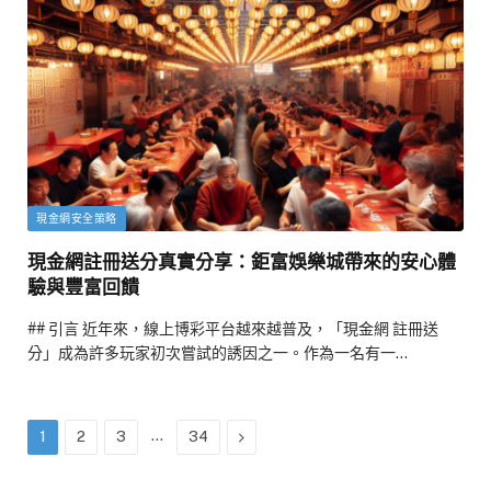
現金網安全策略
現金網註冊送分真實分享：鉅富娛樂城帶來的安心體
驗與豐富回饋
## 引言 近年來，線上博彩平台越來越普及，「現金網 註冊送
分」成為許多玩家初次嘗試的誘因之一。作為一名有一…
...
Next
1
2
3
34