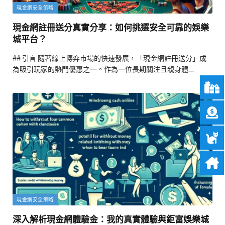
現金網安全策略
現金網註冊送分真實分享：如何挑選安全可靠的娛樂
城平台？
## 引言 隨著線上博弈市場的快速發展，「現金網註冊送分」成
為吸引玩家的熱門優惠之一。作為一位長期關注且親身體…
現金網安全策略
深入解析現金網體驗金：我的真實體驗與鉅富娛樂城