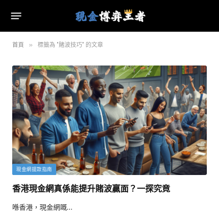
»
首頁
標籤為 "賭波技巧" 的文章
現金網提款指南
香港現金網真係能提升賭波贏面？一探究竟
喺香港，現金網嘅…