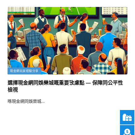
現金網玩家經驗分享
選擇現金網同娛樂城嘅重要攷慮點 — 保障同公平性
檢視
喺現金網同娛樂城…