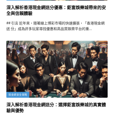
深入解析香港現金網送分優惠：鉅富娛樂城帶來的安
全與信賴體驗
## 引言 近年來，隨著線上博彩市場的快速擴張，「香港現金網
送 分」成為許多玩家尋找優惠和高品質娛樂平台的重…
現金網安全策略
深入解析香港現金網送分：選擇鉅富娛樂城的真實體
驗與優勢