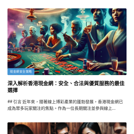
現金網安全策略
深入解析香港現金網：安全、合法與優質服務的最佳
選擇
## 引言 近年來，隨著線上博彩產業的蓬勃發展，香港現金網已
成為眾多玩家關注的焦點。作為一位長期關注並參與線上…