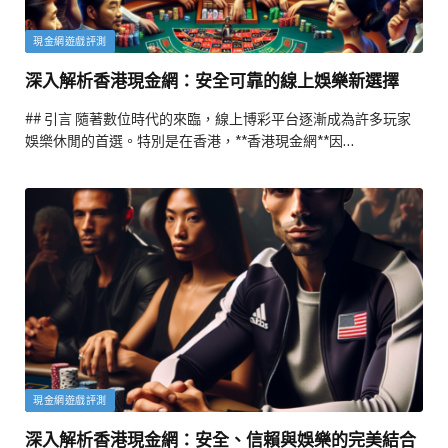
現金網遊戲評測
深入解析香港現金網：安全可靠的線上娛樂新選擇
## 引言 隨著數位時代的來臨，線上博彩平台逐漸成為許多玩家
娛樂休閒的首選。特別是在香港，**香港現金網**因…
現金網遊戲評測
深入解析香港現金網：安全、信賴與娛樂的完美結合