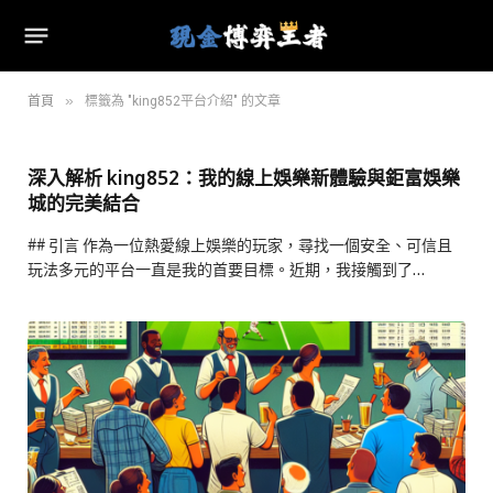
»
首頁
標籤為 "king852平台介紹" 的文章
深入解析 king852：我的線上娛樂新體驗與鉅富娛樂
城的完美結合
## 引言 作為一位熱愛線上娛樂的玩家，尋找一個安全、可信且
玩法多元的平台一直是我的首要目標。近期，我接觸到了…